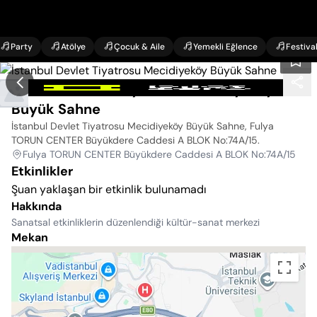
Party
Atölye
Çocuk & Aile
Yemekli Eğlence
Festiva
İstanbul Devlet Tiyatrosu Mecidiyeköy
Büyük Sahne
İstanbul Devlet Tiyatrosu Mecidiyeköy Büyük Sahne, Fulya
TORUN CENTER Büyükdere Caddesi A BLOK No:74A/15
.
Fulya TORUN CENTER Büyükdere Caddesi A BLOK No:74A/15
Etkinlikler
Şuan yaklaşan bir etkinlik bulunamadı
Hakkında
Sanatsal etkinliklerin düzenlendiği kültür-sanat merkezi
Mekan