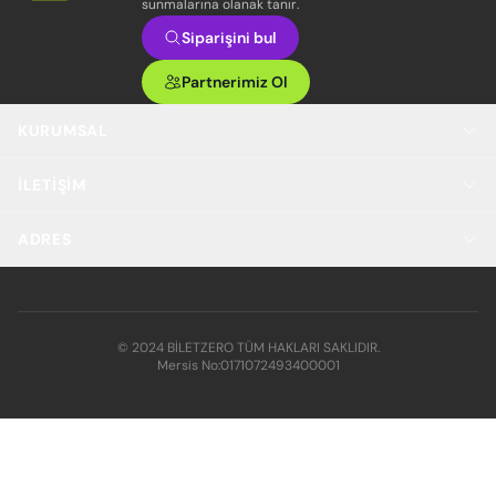
sunmalarına olanak tanır.
Siparişini bul
Partnerimiz Ol
KURUMSAL
İLETIŞIM
ADRES
© 2024 BİLETZERO TÜM HAKLARI SAKLIDIR.
Mersis No:
0171072493400001