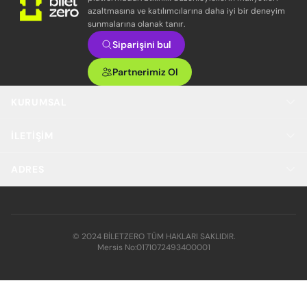
azaltmasına ve katılımcılarına daha iyi bir deneyim
sunmalarına olanak tanır.
Siparişini bul
Partnerimiz Ol
KURUMSAL
İLETIŞIM
ADRES
© 2024 BİLETZERO TÜM HAKLARI SAKLIDIR.
Mersis No:
0171072493400001