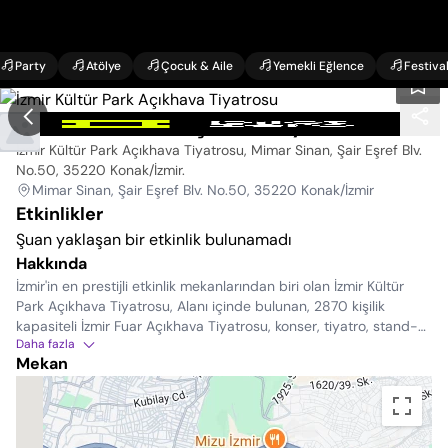
Party
Atölye
Çocuk & Aile
Yemekli Eğlence
Festiva
İzmir Kültür Park Açıkhava Tiyatrosu
İzmir Kültür Park Açıkhava Tiyatrosu, Mimar Sinan, Şair Eşref Blv.
No.50, 35220 Konak/İzmir
.
Mimar Sinan, Şair Eşref Blv. No.50, 35220 Konak/İzmir
Etkinlikler
Şuan yaklaşan bir etkinlik bulunamadı
Hakkında
İzmir'in en prestijli etkinlik mekanlarından biri olan İzmir Kültür
Park Açıkhava Tiyatrosu, Alanı içinde bulunan, 2870 kişilik
kapasiteli İzmir Fuar Açıkhava Tiyatrosu, konser, tiyatro, stand-
Daha fazla
up, halk oyunları ve dans gösterilerine ev sahipliği yapar. Şehrin
Mekan
merkezinde, Kültür Park Açıkhava Tiyatrosu içerisinde yer alan
bu açık hava tiyatrosu, yıl boyunca çeşitli konserler, tiyatro
oyunları, festivaller ve diğer kültürel etkinliklere ev sahipliği
yapar.