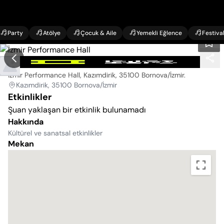
Party
Atölye
Çocuk & Aile
Yemekli Eğlence
Festiva
İzmir Performance Hall
İzmir Performance Hall, Kazımdirik, 35100 Bornova/İzmir
.
Kazımdirik, 35100 Bornova/İzmir
Etkinlikler
Şuan yaklaşan bir etkinlik bulunamadı
Hakkında
Kültürel ve sanatsal etkinlikler
Mekan