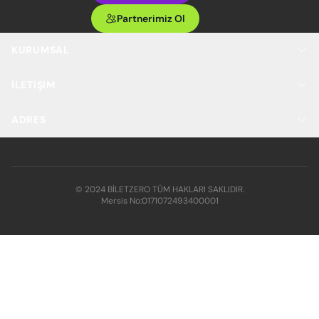
Partnerimiz Ol
KURUMSAL
İLETIŞIM
ADRES
© 2024 BİLETZERO TÜM HAKLARI SAKLIDIR.
Mersis No:
0171072493400001