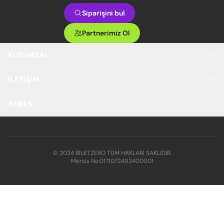
Siparişini bul
Partnerimiz Ol
KURUMSAL
İLETIŞIM
ADRES
© 2024 BİLETZERO TÜM HAKLARI SAKLIDIR.
Mersis No:
0171072493400001