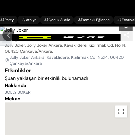
Party
Atölye
Çocuk & Aile
Yemekli Eğlence
Festiva
Jolly Joker
Jolly Joker, Jolly Joker Ankara, Kavaklıdere, Kızılırmak Cd. No:14,
06420 Çankaya/Ankara
.
Jolly Joker Ankara, Kavaklıdere, Kızılırmak Cd. No:14, 06420
Çankaya/Ankara
Etkinlikler
Şuan yaklaşan bir etkinlik bulunamadı
Hakkında
JOLLY JOKER
Mekan