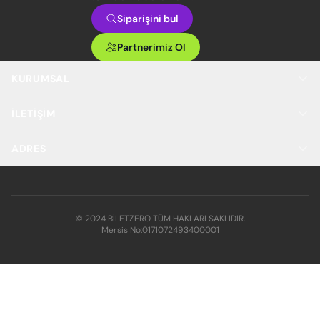
Siparişini bul
Partnerimiz Ol
KURUMSAL
İLETIŞIM
ADRES
© 2024 BİLETZERO TÜM HAKLARI SAKLIDIR.
Mersis No:
0171072493400001