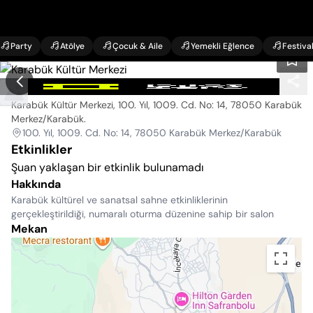
Party
Atölye
Çocuk & Aile
Yemekli Eğlence
Festiva
Karabük Kültür Merkezi
Karabük Kültür Merkezi, 100. Yıl, 1009. Cd. No: 14, 78050 Karabük
Merkez/Karabük
.
100. Yıl, 1009. Cd. No: 14, 78050 Karabük Merkez/Karabük
Etkinlikler
Şuan yaklaşan bir etkinlik bulunamadı
Hakkında
Karabük kültürel ve sanatsal sahne etkinliklerinin
gerçekleştirildiği, numaralı oturma düzenine sahip bir salon
Mekan