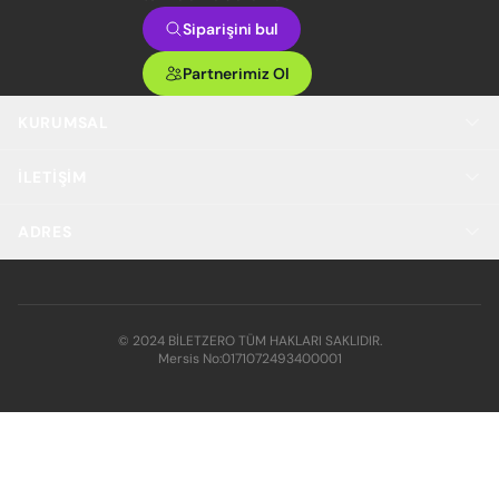
Siparişini bul
Partnerimiz Ol
KURUMSAL
İLETIŞIM
ADRES
© 2024 BİLETZERO TÜM HAKLARI SAKLIDIR.
Mersis No:
0171072493400001