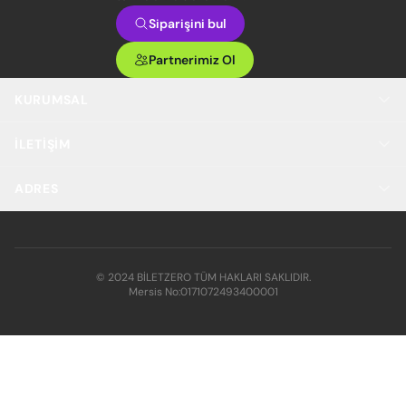
Siparişini bul
Partnerimiz Ol
KURUMSAL
İLETIŞIM
ADRES
© 2024 BİLETZERO TÜM HAKLARI SAKLIDIR.
Mersis No:
0171072493400001