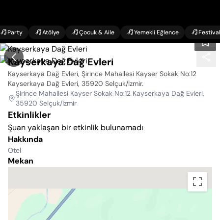
Party
Atölye
Çocuk & Aile
Yemekli Eğlence
Festiva
Kayserkaya Dağ Evleri
Kayserkaya Dağ Evleri, Şirince Mahallesi Kayser Sokak No:12
Kayserkaya Dağ Evleri, 35920 Selçuk/İzmir
.
Şirince Mahallesi Kayser Sokak No:12 Kayserkaya Dağ Evleri,
35920 Selçuk/İzmir
Etkinlikler
Şuan yaklaşan bir etkinlik bulunamadı
Hakkında
Otel
Mekan