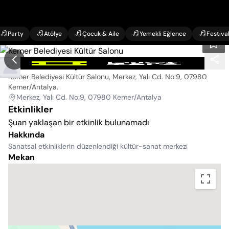
Party
Atölye
Çocuk & Aile
Yemekli Eğlence
Festiva
Kemer Belediyesi Kültür Salonu
Kemer Belediyesi Kültür Salonu, Merkez, Yalı Cd. No:9, 07980
Kemer/Antalya
.
Merkez, Yalı Cd. No:9, 07980 Kemer/Antalya
Etkinlikler
Şuan yaklaşan bir etkinlik bulunamadı
Hakkında
Sanatsal etkinliklerin düzenlendiği kültür-sanat merkezi
Mekan