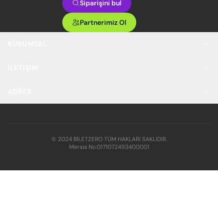
Siparişini bul
Partnerimiz Ol
KURUMSAL
İLETIŞIM
ADRES
© 2024 BİLETZERO TÜM HAKLARI SAKLIDIR.
Mersis No:
0171072493400001