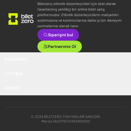
Biletzero, etkinlik düzenleyicileri için özel olarak
tasarlanmış yenilikçi bir online bilet satış
platformudur. Etkinlik düzenleyicilerin maliyetleri
azaltmasına ve katılımcılarına daha iyi bir deneyim
sunmalarına olanak tanır.
Siparişini bul
Partnerimiz Ol
KURUMSAL
İLETIŞIM
ADRES
© 2024 BİLETZERO TÜM HAKLARI SAKLIDIR.
Mersis No:
0171072493400001