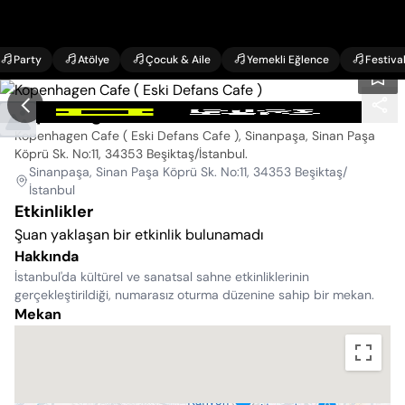
Party
Atölye
Çocuk & Aile
Yemekli Eğlence
Festiva
Kopenhagen Cafe ( Eski Defans Cafe )
Kopenhagen Cafe ( Eski Defans Cafe ), Sinanpaşa, Sinan Paşa
Köprü Sk. No:11, 34353 Beşiktaş/İstanbul
.
Sinanpaşa, Sinan Paşa Köprü Sk. No:11, 34353 Beşiktaş/
İstanbul
Etkinlikler
Şuan yaklaşan bir etkinlik bulunamadı
Hakkında
İstanbul'da kültürel ve sanatsal sahne etkinliklerinin
gerçekleştirildiği, numarasız oturma düzenine sahip bir mekan.
Mekan