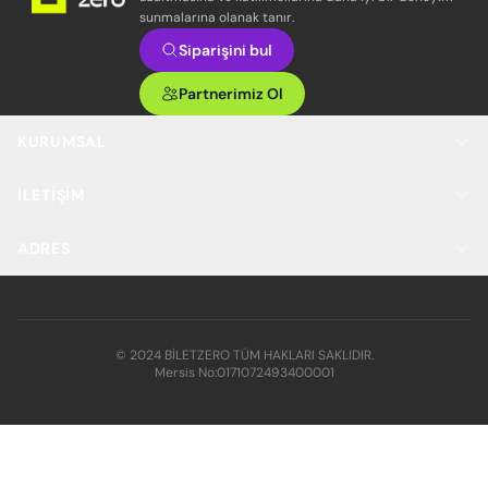
sunmalarına olanak tanır.
Siparişini bul
Partnerimiz Ol
KURUMSAL
İLETIŞIM
ADRES
© 2024 BİLETZERO TÜM HAKLARI SAKLIDIR.
Mersis No:
0171072493400001