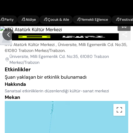
Party
Atölye
Çocuk & Aile
Yemekli Eğlence
Festiva
KTÜ Atatürk Kültür Merkezi
KTÜ Atatürk Kültür Merkezi , Üniversite, Milli Egemenlik Cd. No:35,
61080 Trabzon Merkez/Trabzon
.
Üniversite, Milli Egemenlik Cd. No:35, 61080 Trabzon
Merkez/Trabzon
Etkinlikler
Şuan yaklaşan bir etkinlik bulunamadı
Hakkında
Sanatsal etkinliklerin düzenlendiği kültür-sanat merkezi
Mekan