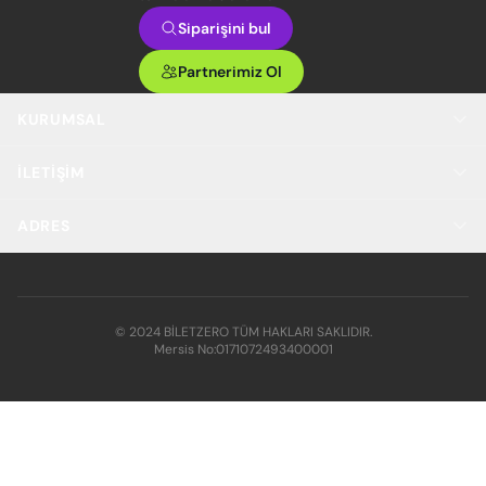
Siparişini bul
Partnerimiz Ol
KURUMSAL
İLETIŞIM
ADRES
© 2024 BİLETZERO TÜM HAKLARI SAKLIDIR.
Mersis No:
0171072493400001