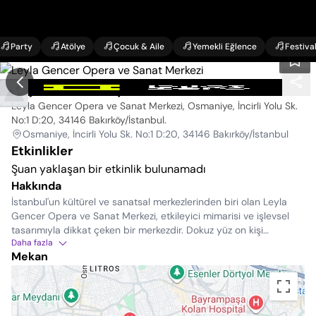
Party
Atölye
Çocuk & Aile
Yemekli Eğlence
Festiva
Leyla Gencer Opera ve Sanat Merkezi
Leyla Gencer Opera ve Sanat Merkezi, Osmaniye, İncirli Yolu Sk.
No:1 D:20, 34146 Bakırköy/İstanbul
.
Osmaniye, İncirli Yolu Sk. No:1 D:20, 34146 Bakırköy/İstanbul
Etkinlikler
Şuan yaklaşan bir etkinlik bulunamadı
Hakkında
İstanbul'un kültürel ve sanatsal merkezlerinden biri olan Leyla
Gencer Opera ve Sanat Merkezi, etkileyici mimarisi ve işlevsel
tasarımıyla dikkat çeken bir merkezdir. Dokuz yüz on kişi
Daha fazla
kapasiteli salonda sahne, girişin bir alt katında konumlanmıştır ve
Mekan
üç katta yer alan fuayelerle bağlantılıdır. Bu fuayeler aynı
zamanda sergi salonu olarak da kullanılmakta olup, merkezin çatı
katında bulunan çocuk kulübü, hobi atölyeleri ve küçük bir kafe,
ziyaretçilere dinlenme ve eğlence imkanları sağlar.