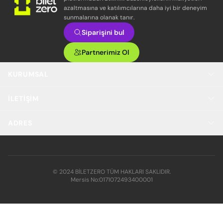
azaltmasına ve katılımcılarına daha iyi bir deneyim
sunmalarına olanak tanır.
Siparişini bul
Partnerimiz Ol
KURUMSAL
İLETIŞIM
ADRES
© 2024 BİLETZERO TÜM HAKLARI SAKLIDIR.
Mersis No:
0171072493400001