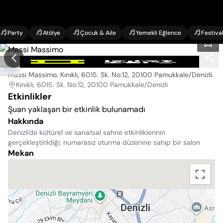
Party
Atölye
Çocuk & Aile
Yemekli Eğlence
Festiva
Massi Massimo
Massi Massimo, Kınıklı, 6015. Sk. No:12, 20100 Pamukkale/Denizli
.
Kınıklı, 6015. Sk. No:12, 20100 Pamukkale/Denizli
Etkinlikler
Şuan yaklaşan bir etkinlik bulunamadı
Hakkında
Denizli'de kültürel ve sanatsal sahne etkinliklerinin
gerçekleştirildiği, numarasız oturma düzenine sahip bir salon
Mekan