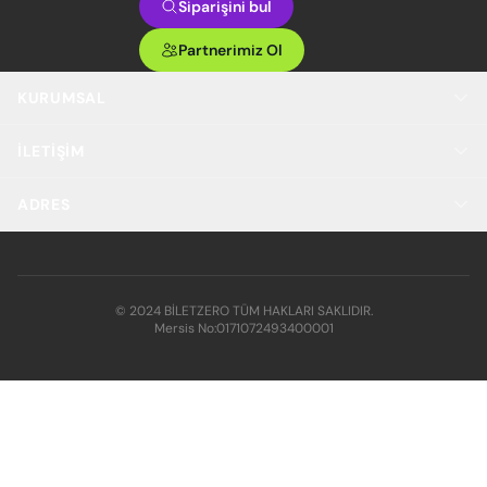
Siparişini bul
Partnerimiz Ol
KURUMSAL
İLETIŞIM
ADRES
© 2024 BİLETZERO TÜM HAKLARI SAKLIDIR.
Mersis No:
0171072493400001