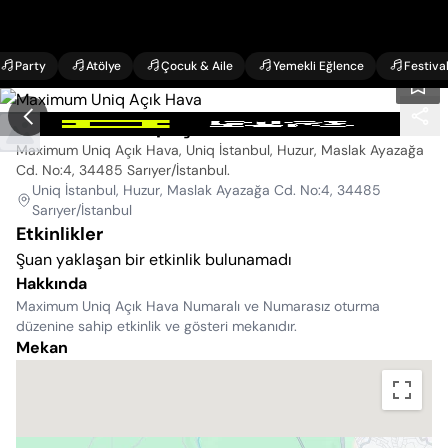
Party
Atölye
Çocuk & Aile
Yemekli Eğlence
Festiva
Maximum Uniq Açık Hava
Maximum Uniq Açık Hava, Uniq İstanbul, Huzur, Maslak Ayazağa
Cd. No:4, 34485 Sarıyer/İstanbul
.
Uniq İstanbul, Huzur, Maslak Ayazağa Cd. No:4, 34485
Sarıyer/İstanbul
Etkinlikler
Şuan yaklaşan bir etkinlik bulunamadı
Hakkında
Maximum Uniq Açık Hava Numaralı ve Numarasız oturma
düzenine sahip etkinlik ve gösteri mekanıdır.
Mekan