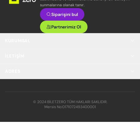
sunmalarına olanak tanır.
Siparişini bul
Partnerimiz Ol
KURUMSAL
İLETIŞIM
ADRES
© 2024 BİLETZERO TÜM HAKLARI SAKLIDIR.
Mersis No:
0171072493400001