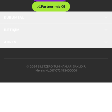
Partnerimiz Ol
KURUMSAL
İLETIŞIM
ADRES
© 2024 BİLETZERO TÜM HAKLARI SAKLIDIR.
Mersis No:
0171072493400001