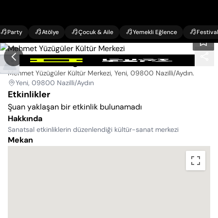
Party
Atölye
Çocuk & Aile
Yemekli Eğlence
Festiva
Mehmet Yüzügüler Kültür Merkezi
Mehmet Yüzügüler Kültür Merkezi, Yeni, 09800 Nazilli/Aydın
.
Yeni, 09800 Nazilli/Aydın
Etkinlikler
Şuan yaklaşan bir etkinlik bulunamadı
Hakkında
Sanatsal etkinliklerin düzenlendiği kültür-sanat merkezi
Mekan