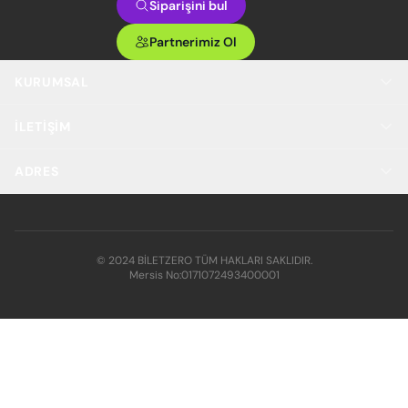
Siparişini bul
Partnerimiz Ol
KURUMSAL
İLETIŞIM
ADRES
© 2024 BİLETZERO TÜM HAKLARI SAKLIDIR.
Mersis No:
0171072493400001