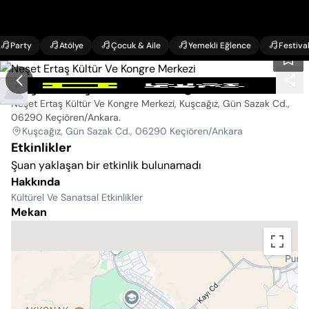
Party
Atölye
Çocuk & Aile
Yemekli Eğlence
Festiva
Neşet Ertaş Kültür Ve Kongre Merkezi
Neşet Ertaş Kültür Ve Kongre Merkezi, Kuşcağız, Gün Sazak Cd.,
06290 Keçiören/Ankara
.
Kuşcağız, Gün Sazak Cd., 06290 Keçiören/Ankara
Etkinlikler
Şuan yaklaşan bir etkinlik bulunamadı
Hakkında
Kültürel Ve Sanatsal Etkinlikler
Mekan