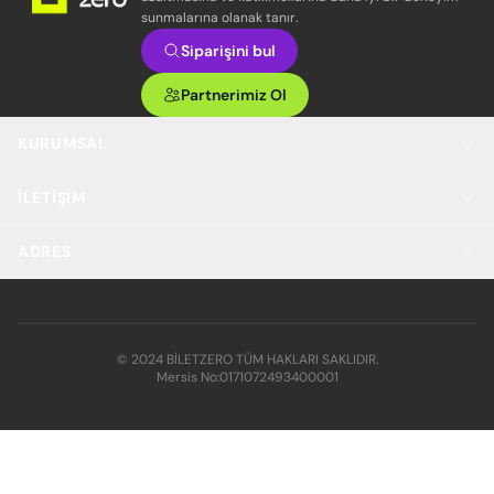
sunmalarına olanak tanır.
Siparişini bul
Partnerimiz Ol
KURUMSAL
İLETIŞIM
ADRES
© 2024 BİLETZERO TÜM HAKLARI SAKLIDIR.
Mersis No:
0171072493400001