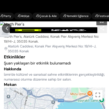
Party
Atölye
Çocuk & Aile
Yemekli Eğlence
Festiva
North Pier's
North Pier's, Atatürk Caddesi, Konak Pier Alışveriş Merkezi No:
19/HI-J, 35035 Konak
.
Atatürk Caddesi, Konak Pier Alışveriş Merkezi No: 19/HI-J,
35035 Konak
Etkinlikler
Şuan yaklaşan bir etkinlik bulunamadı
Hakkında
İzmir'de kültürel ve sanatsal sahne etkinliklerinin gerçekleştirildiği,
numarasız oturma düzenine sahip bir salon.
Mekan