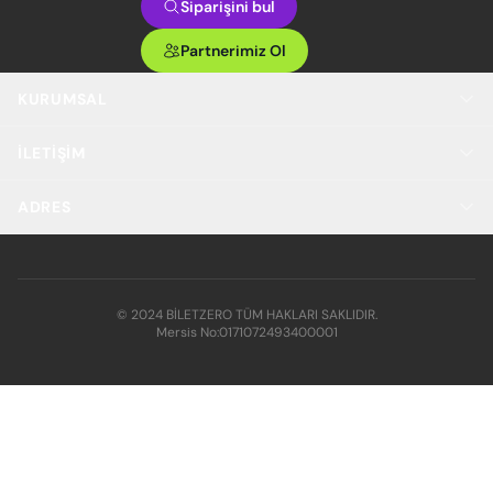
Siparişini bul
Partnerimiz Ol
KURUMSAL
İLETIŞIM
ADRES
© 2024 BİLETZERO TÜM HAKLARI SAKLIDIR.
Mersis No:
0171072493400001