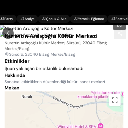
Party
Atölye
Çocuk & Aile
Yemekli Eğlence
Festiva
Nurettin Ardıçoğlu Kültür Merkezi
Nurettin Ardıçoğlu Kültür Merkezi, Sürsürü, 23040 Elâzığ
Merkez/Elazığ
.
Sürsürü, 23040 Elâzığ Merkez/Elazığ
Etkinlikler
Şuan yaklaşan bir etkinlik bulunamadı
Hakkında
Sanatsal etkinliklerin düzenlendiği kültür-sanat merkezi
Mekan