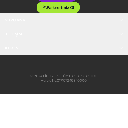
Partnerimiz Ol
KURUMSAL
İLETIŞIM
ADRES
© 2024 BİLETZERO TÜM HAKLARI SAKLIDIR.
Mersis No:
0171072493400001