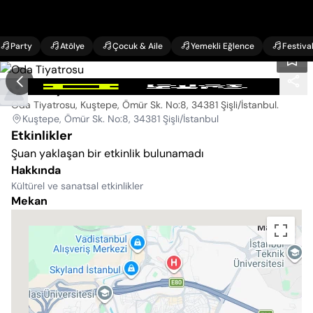
Party
Atölye
Çocuk & Aile
Yemekli Eğlence
Festiva
Oda Tiyatrosu
Oda Tiyatrosu, Kuştepe, Ömür Sk. No:8, 34381 Şişli/İstanbul
.
Kuştepe, Ömür Sk. No:8, 34381 Şişli/İstanbul
Etkinlikler
Şuan yaklaşan bir etkinlik bulunamadı
Hakkında
Kültürel ve sanatsal etkinlikler
Mekan