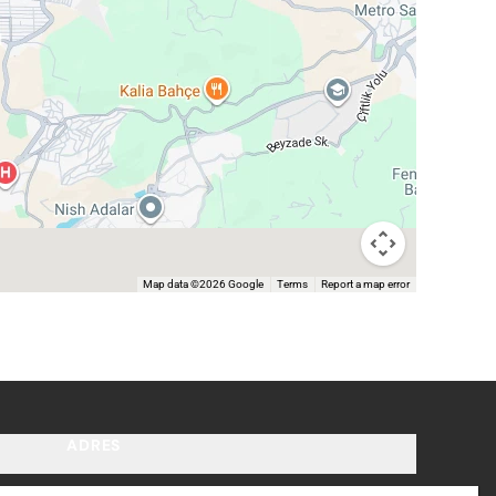
Map data ©2026 Google
Terms
Report a map error
ADRES
tzero.com