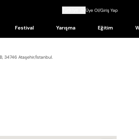
Türkiye
Üye Ol/Giriş Yap
Festival
Yarışma
Eğitim
W
B, 34746 Ataşehir/İstanbul
.