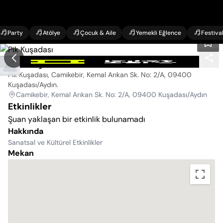
Party
Atölye
Çocuk & Aile
Yemekli Eğlence
Festiva
Pik Kuşadası
Pik Kuşadası, Camikebir, Kemal Arıkan Sk. No: 2/A, 09400
Kuşadası/Aydın
.
Camikebir, Kemal Arıkan Sk. No: 2/A, 09400 Kuşadası/Aydın
Etkinlikler
Şuan yaklaşan bir etkinlik bulunamadı
Hakkında
Sanatsal ve Kültürel Etkinlikler
Mekan