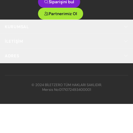
Siparişini bul
Partnerimiz Ol
KURUMSAL
İLETIŞIM
ADRES
© 2024 BİLETZERO TÜM HAKLARI SAKLIDIR.
Mersis No:
0171072493400001