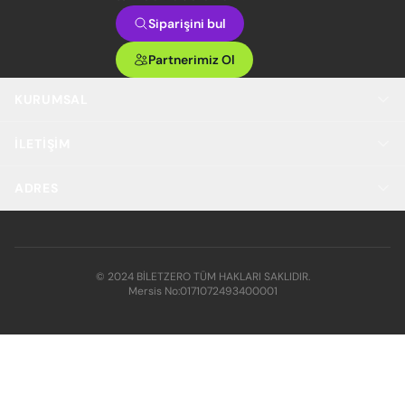
Siparişini bul
Partnerimiz Ol
KURUMSAL
İLETIŞIM
ADRES
© 2024 BİLETZERO TÜM HAKLARI SAKLIDIR.
Mersis No:
0171072493400001