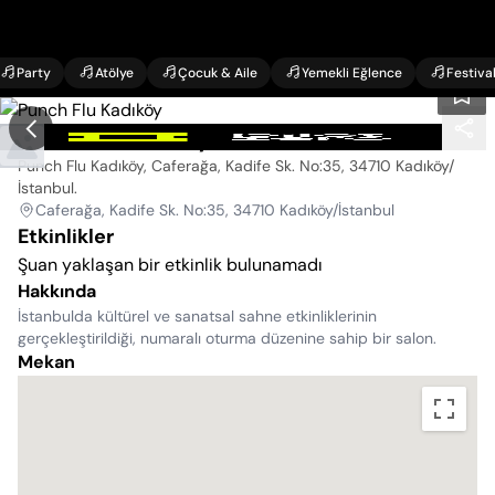
Party
Atölye
Çocuk & Aile
Yemekli Eğlence
Festiva
Punch Flu Kadıköy
Punch Flu Kadıköy, Caferağa, Kadife Sk. No:35, 34710 Kadıköy/
İstanbul
.
Caferağa, Kadife Sk. No:35, 34710 Kadıköy/İstanbul
Etkinlikler
Şuan yaklaşan bir etkinlik bulunamadı
Hakkında
İstanbulda kültürel ve sanatsal sahne etkinliklerinin
gerçekleştirildiği, numaralı oturma düzenine sahip bir salon.
Mekan