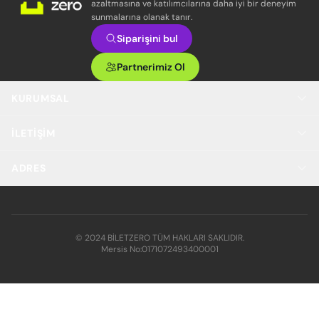
azaltmasına ve katılımcılarına daha iyi bir deneyim
sunmalarına olanak tanır.
Siparişini bul
Partnerimiz Ol
KURUMSAL
İLETIŞIM
ADRES
© 2024 BİLETZERO TÜM HAKLARI SAKLIDIR.
Mersis No:
0171072493400001