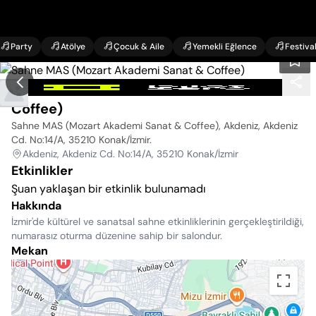
Party
Atölye
Çocuk & Aile
Yemekli Eğlence
Festiva
Sahne MAS (Mozart Akademi Sanat &
Coffee)
Sahne MAS (Mozart Akademi Sanat & Coffee), Akdeniz, Akdeniz
Cd. No:14/A, 35210 Konak/İzmir
.
Akdeniz, Akdeniz Cd. No:14/A, 35210 Konak/İzmir
Etkinlikler
Şuan yaklaşan bir etkinlik bulunamadı
Hakkında
İzmir'de kültürel ve sanatsal sahne etkinliklerinin gerçekleştirildiği,
numarasız oturma düzenine sahip bir salondur.
Mekan