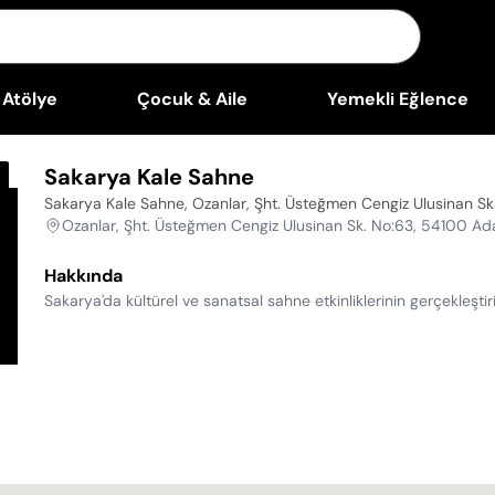
Atölye
Çocuk & Aile
Yemekli Eğlence
Sakarya Kale Sahne
Sakarya Kale Sahne, Ozanlar, Şht. Üsteğmen Cengiz Ulusinan S
Ozanlar, Şht. Üsteğmen Cengiz Ulusinan Sk. No:63, 54100 Ad
Hakkında
Sakarya'da kültürel ve sanatsal sahne etkinliklerinin gerçek