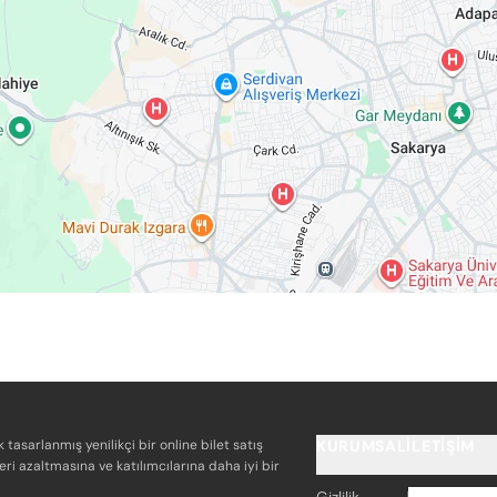
k tasarlanmış yenilikçi bir online bilet satış
KURUMSAL
İLETIŞIM
eri azaltmasına ve katılımcılarına daha iyi bir
Gizlilik
info@bile