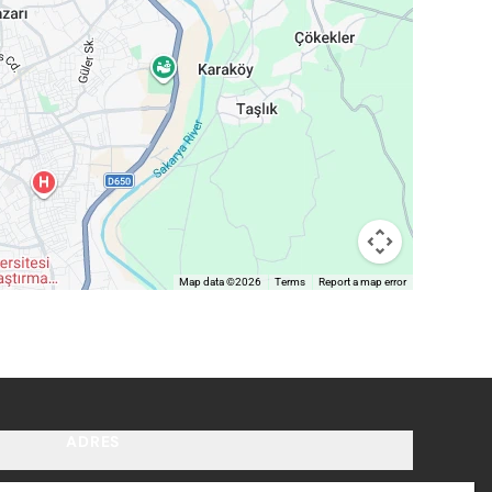
Map data ©2026
Terms
Report a map error
ADRES
tzero.com