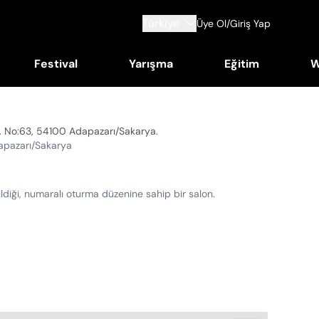
Türkiye
Üye Ol/Giriş Yap
Festival
Yarışma
Eğitim
W
k. No:63, 54100 Adapazarı/Sakarya
.
apazarı/Sakarya
leştirildiği, numaralı oturma düzenine sahip bir salon.