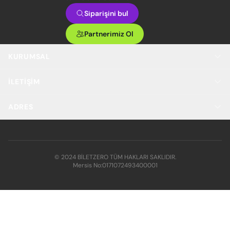
Siparişini bul
Partnerimiz Ol
KURUMSAL
İLETIŞIM
ADRES
© 2024 BİLETZERO TÜM HAKLARI SAKLIDIR.
Mersis No:
0171072493400001