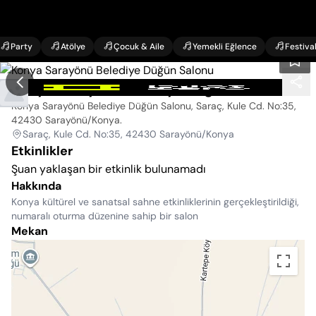
Party
Atölye
Çocuk & Aile
Yemekli Eğlence
Festiva
Konya Sarayönü Belediye Düğün Salonu
Konya Sarayönü Belediye Düğün Salonu, Saraç, Kule Cd. No:35,
42430 Sarayönü/Konya
.
Saraç, Kule Cd. No:35, 42430 Sarayönü/Konya
Etkinlikler
Şuan yaklaşan bir etkinlik bulunamadı
Hakkında
Konya kültürel ve sanatsal sahne etkinliklerinin gerçekleştirildiği,
numaralı oturma düzenine sahip bir salon
Mekan