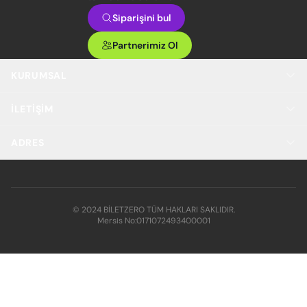
Siparişini bul
Partnerimiz Ol
KURUMSAL
İLETIŞIM
ADRES
© 2024 BİLETZERO TÜM HAKLARI SAKLIDIR.
Mersis No:
0171072493400001