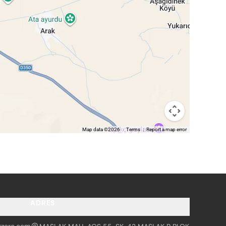
Map data ©2026
Terms
Report a map error
ADRES
tzero.com