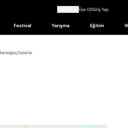
Türkiye
Üye Ol/Giriş Yap
Festival
Yarışma
Eğitim
W
ikaraağaç/Isparta
.