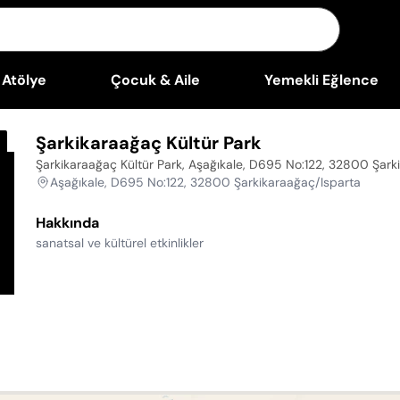
Atölye
Çocuk & Aile
Yemekli Eğlence
Şarkikaraağaç Kültür Park
Şarkikaraağaç Kültür Park, Aşağıkale, D695 No:122, 32800 Şark
Aşağıkale, D695 No:122, 32800 Şarkikaraağaç/Isparta
Hakkında
sanatsal ve kültürel etkinlikler