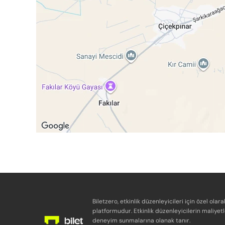
Biletzero, etkinlik düzenleyicileri için özel olara
platformudur. Etkinlik düzenleyicilerin maliyetl
deneyim sunmalarına olanak tanır.