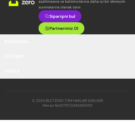
azaltmasına ve katılımcılarına daha iyi bir deneyim
sunmalarına olanak tanır.
Siparişini bul
Partnerimiz Ol
KURUMSAL
İLETIŞIM
ADRES
© 2024 BİLETZERO TÜM HAKLARI SAKLIDIR.
Mersis No:
0171072493400001