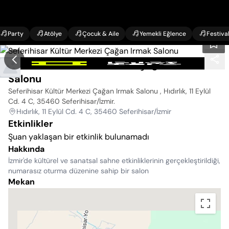
Party
Atölye
Çocuk & Aile
Yemekli Eğlence
Festiva
Seferihisar Kültür Merkezi Çağan Irmak
Salonu
Seferihisar Kültür Merkezi Çağan Irmak Salonu , Hıdırlık, 11 Eylül
Cd. 4 C, 35460 Seferihisar/İzmir
.
Hıdırlık, 11 Eylül Cd. 4 C, 35460 Seferihisar/İzmir
Etkinlikler
Şuan yaklaşan bir etkinlik bulunamadı
Hakkında
İzmir'de kültürel ve sanatsal sahne etkinliklerinin gerçekleştirildiği,
numarasız oturma düzenine sahip bir salon
Mekan