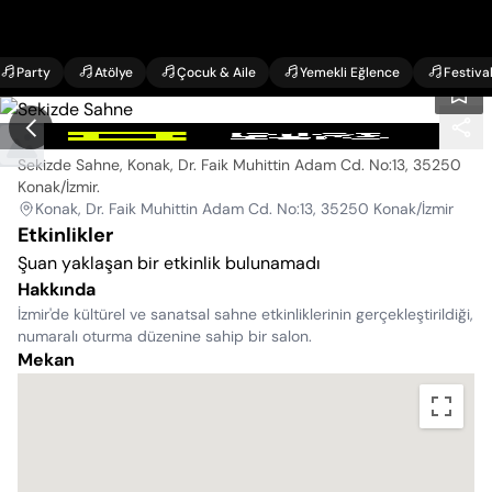
Party
Atölye
Çocuk & Aile
Yemekli Eğlence
Festiva
Sekizde Sahne
Sekizde Sahne, Konak, Dr. Faik Muhittin Adam Cd. No:13, 35250
Konak/İzmir
.
Konak, Dr. Faik Muhittin Adam Cd. No:13, 35250 Konak/İzmir
Etkinlikler
Şuan yaklaşan bir etkinlik bulunamadı
Hakkında
İzmir'de kültürel ve sanatsal sahne etkinliklerinin gerçekleştirildiği,
numaralı oturma düzenine sahip bir salon.
Mekan