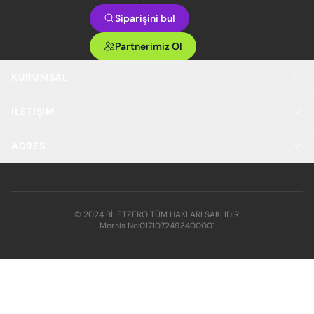
Siparişini bul
Partnerimiz Ol
KURUMSAL
İLETIŞIM
ADRES
© 2024 BİLETZERO TÜM HAKLARI SAKLIDIR.
Mersis No:
0171072493400001