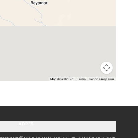
Map data ©2026
Terms
Report a map error
ADRES
tzero.com