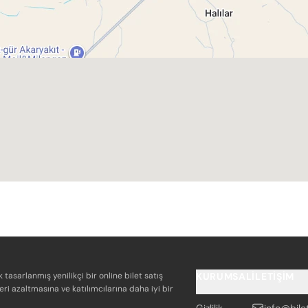
k tasarlanmış yenilikçi bir online bilet satış
KURUMSAL
İLETIŞIM
eri azaltmasına ve katılımcılarına daha iyi bir
Gizlilik
info@bile