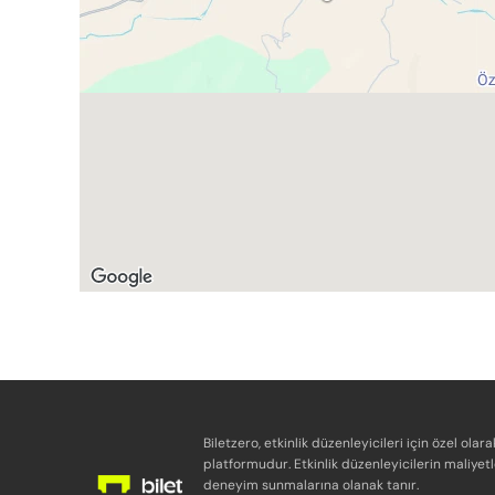
Biletzero, etkinlik düzenleyicileri için özel olara
platformudur. Etkinlik düzenleyicilerin maliyetl
deneyim sunmalarına olanak tanır.