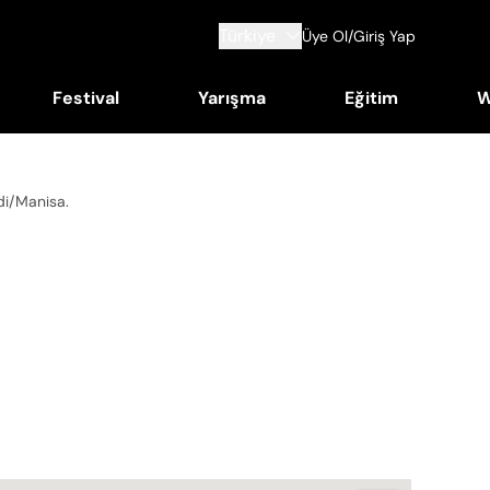
Türkiye
Üye Ol/Giriş Yap
Festival
Yarışma
Eğitim
W
ndi/Manisa
.