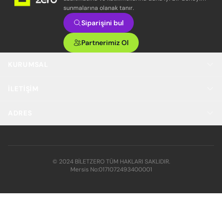
sunmalarına olanak tanır.
Siparişini bul
Partnerimiz Ol
KURUMSAL
İLETIŞIM
ADRES
© 2024 BİLETZERO TÜM HAKLARI SAKLIDIR.
Mersis No:
0171072493400001