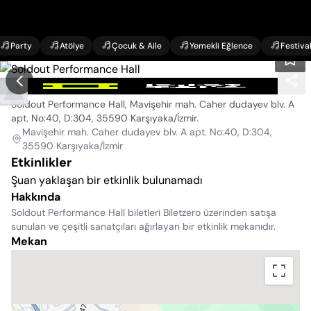
Party
Atölye
Çocuk & Aile
Yemekli Eğlence
Festiva
Soldout Performance Hall
Soldout Performance Hall, Mavişehir mah. Caher dudayev blv. A
apt. No:40, D:304, 35590 Karşıyaka/İzmir
.
Mavişehir mah. Caher dudayev blv. A apt. No:40, D:304,
35590 Karşıyaka/İzmir
Etkinlikler
Şuan yaklaşan bir etkinlik bulunamadı
Hakkında
Soldout Performance Hall biletleri Biletzero üzerinden satışa
sunulan ve çeşitli sanatçıları ağırlayan bir etkinlik mekanıdır.
Mekan