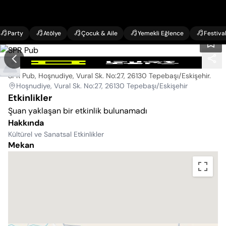
Party
Atölye
Çocuk & Aile
Yemekli Eğlence
Festiva
SPR Pub
SPR Pub, Hoşnudiye, Vural Sk. No:27, 26130 Tepebaşı/Eskişehir
.
Hoşnudiye, Vural Sk. No:27, 26130 Tepebaşı/Eskişehir
Etkinlikler
Şuan yaklaşan bir etkinlik bulunamadı
Hakkında
Kültürel ve Sanatsal Etkinlikler
Mekan