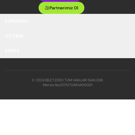
Partnerimiz Ol
KURUMSAL
İLETIŞIM
ADRES
© 2024 BİLETZERO TÜM HAKLARI SAKLIDIR.
Mersis No:
0171072493400001