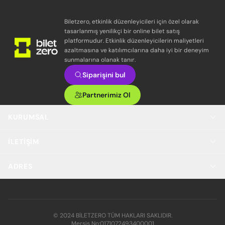
Biletzero, etkinlik düzenleyicileri için özel olarak
tasarlanmış yenilikçi bir online bilet satış
platformudur. Etkinlik düzenleyicilerin maliyetleri
azaltmasına ve katılımcılarına daha iyi bir deneyim
sunmalarına olanak tanır.
Siparişini bul
Partnerimiz Ol
KURUMSAL
İLETIŞIM
ADRES
© 2024 BİLETZERO TÜM HAKLARI SAKLIDIR.
Mersis No:
0171072493400001