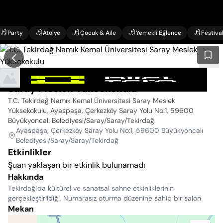
Party
Atölye
Çocuk & Aile
Yemekli Eğlence
Festiva
T.C. Tekirdağ Namık Kemal Üniversitesi
Saray Meslek Yüksekokulu
T.C. Tekirdağ Namık Kemal Üniversitesi Saray Meslek
Yüksekokulu, Ayaspaşa, Çerkezköy Saray Yolu No:1, 59600
Büyükyoncalı Belediyesi/Saray/Saray/Tekirdağ
.
Ayaspaşa, Çerkezköy Saray Yolu No:1, 59600 Büyükyoncalı
Belediyesi/Saray/Saray/Tekirdağ
Etkinlikler
Şuan yaklaşan bir etkinlik bulunamadı
Hakkında
Tekirdağ!da kültürel ve sanatsal sahne etkinliklerinin
gerçekleştirildiği, Numarasız oturma düzenine sahip bir salon
Mekan