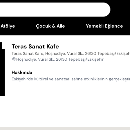
Atölye
Çocuk & Aile
Yemekli Eğlence
Teras Sanat Kafe
Teras Sanat Kafe, Hoşnudiye, Vural Sk., 26130 Tepebaşı/Eskişeh
Hoşnudiye, Vural Sk., 26130 Tepebaşı/Eskişehir
Hakkında
Eskişehir'de kültürel ve sanatsal sahne etkinliklerinin gerçekleşt