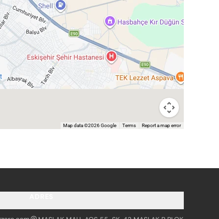
Map data ©2026 Google
Terms
Report a map error
ADRES
tzero.com