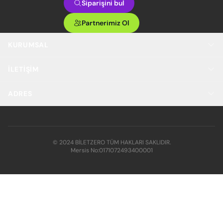
Siparişini bul
Partnerimiz Ol
KURUMSAL
İLETIŞIM
ADRES
© 2024 BİLETZERO TÜM HAKLARI SAKLIDIR.
Mersis No:
0171072493400001