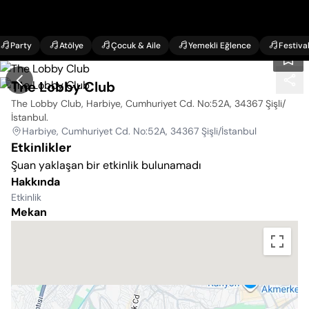
Party
Atölye
Çocuk & Aile
Yemekli Eğlence
Festiva
The Lobby Club
The Lobby Club, Harbiye, Cumhuriyet Cd. No:52A, 34367 Şişli/
İstanbul
.
Harbiye, Cumhuriyet Cd. No:52A, 34367 Şişli/İstanbul
Etkinlikler
Şuan yaklaşan bir etkinlik bulunamadı
Hakkında
Etkinlik
Mekan