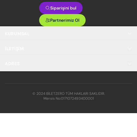
Siparişini bul
Partnerimiz Ol
KURUMSAL
İLETIŞIM
ADRES
© 2024 BİLETZERO TÜM HAKLARI SAKLIDIR.
Mersis No:
0171072493400001