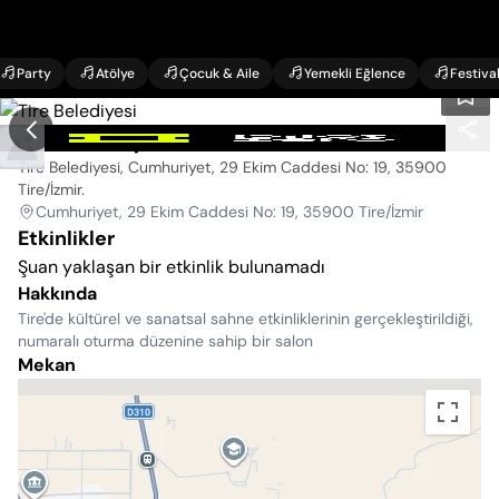
Party
Atölye
Çocuk & Aile
Yemekli Eğlence
Festiva
Tire Belediyesi
Tire Belediyesi, Cumhuriyet, 29 Ekim Caddesi No: 19, 35900
Tire/İzmir
.
Cumhuriyet, 29 Ekim Caddesi No: 19, 35900 Tire/İzmir
Etkinlikler
Şuan yaklaşan bir etkinlik bulunamadı
Hakkında
Tire'de kültürel ve sanatsal sahne etkinliklerinin gerçekleştirildiği,
numaralı oturma düzenine sahip bir salon
Mekan