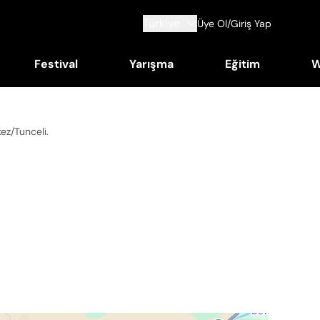
Türkiye
Üye Ol/Giriş Yap
Festival
Yarışma
Eğitim
W
kez/Tunceli
.