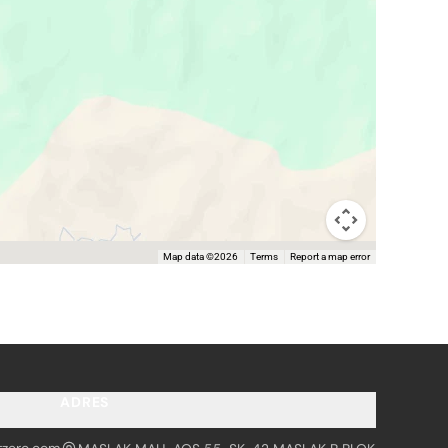
Map data ©2026
Terms
Report a map error
ADRES
tzero.com