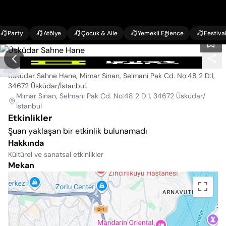
Party
Atölye
Çocuk & Aile
Yemekli Eğlence
Festiva
Üsküdar Sahne Hane
Üsküdar Sahne Hane, Mimar Sinan, Selmani Pak Cd. No:48 2 D:1,
34672 Üsküdar/İstanbul
.
Mimar Sinan, Selmani Pak Cd. No:48 2 D:1, 34672 Üsküdar/
İstanbul
Etkinlikler
Şuan yaklaşan bir etkinlik bulunamadı
Hakkında
Kültürel ve sanatsal etkinlikler
Mekan