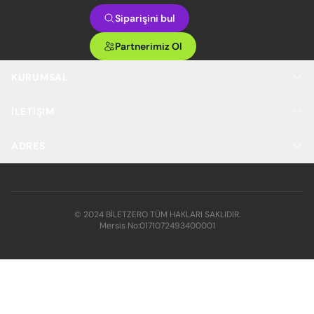
Siparişini bul
Partnerimiz Ol
KURUMSAL
İLETIŞIM
ADRES
© 2024 BİLETZERO TÜM HAKLARI SAKLIDIR.
Mersis No:
0171072493400001