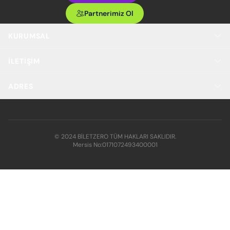
Partnerimiz Ol
KURUMSAL
İLETIŞIM
ADRES
© 2024 BİLETZERO TÜM HAKLARI SAKLIDIR.
Mersis No:
0171072493400001