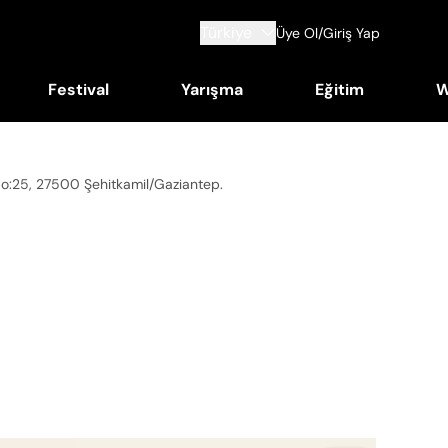
Türkiye
Üye Ol/Giriş Yap
Festival
Yarışma
Eğitim
W
No:25, 27500 Şehitkamil/Gaziantep
.