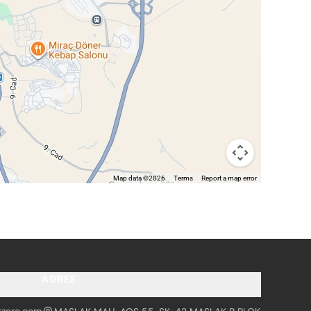
Map data ©2026
Terms
Report a map error
ADRES
tzero.com