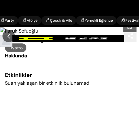
Party
Atölye
Çocuk & Aile
Yemekli Eğlence
Festiva
Faruk Sofuoğlu
Tiyatro
Hakkında
Etkinlikler
Şuan yaklaşan bir etkinlik bulunamadı