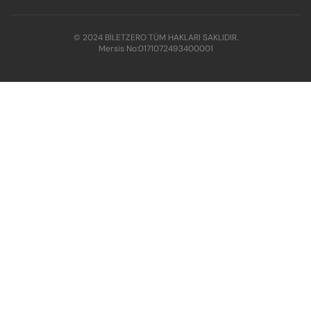
© 2024 BİLETZERO TÜM HAKLARI SAKLIDIR.
Mersis No:
0171072493400001