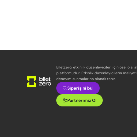
Biletzero, etkinlik düzenleyicileri için özel olara
platformudur. Etkinlik düzenleyicilerin maliyetl
deneyim sunmalarına olanak tanır.
Siparişini bul
Partnerimiz Ol