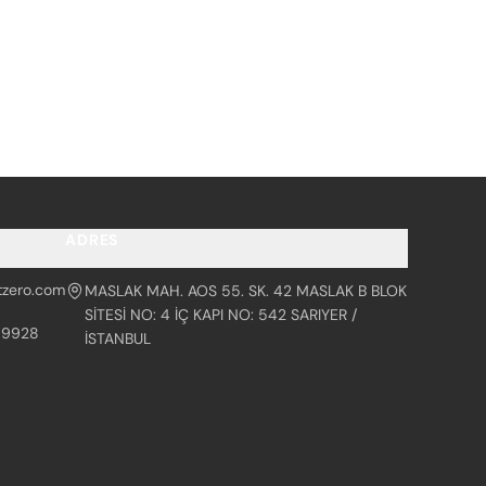
ADRES
tzero.com
MASLAK MAH. AOS 55. SK. 42 MASLAK B BLOK
SİTESİ NO: 4 İÇ KAPI NO: 542 SARIYER /
99928
İSTANBUL