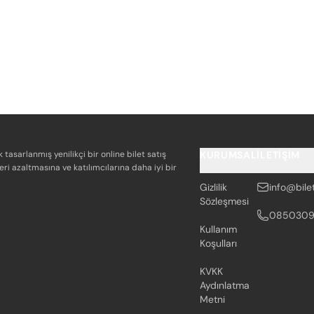
k tasarlanmış yenilikçi bir online bilet satış
KURUMSAL
İLETIŞIM
eri azaltmasına ve katılımcılarına daha iyi bir
Gizlilik
info@bile
Sözleşmesi
085030
Kullanım
Koşulları
KVKK
Aydınlatma
Metni