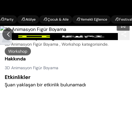
Party
Atölye
Çocuk & Aile
Yemekli Eğlence
Festiva
3D Animasyon Figür Boyama Etkinlikleri
3D Animasyon Figür Boyama , Workshop kategorisinde
.
Workshop
Hakkında
3D Animasyon Figür Boyama
Etkinlikler
Şuan yaklaşan bir etkinlik bulunamadı