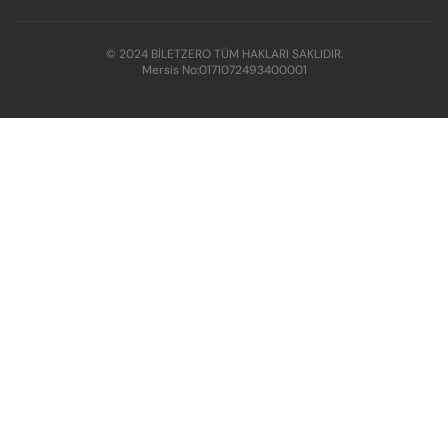
© 2024 BİLETZERO TÜM HAKLARI SAKLIDIR.
Mersis No:
0171072493400001