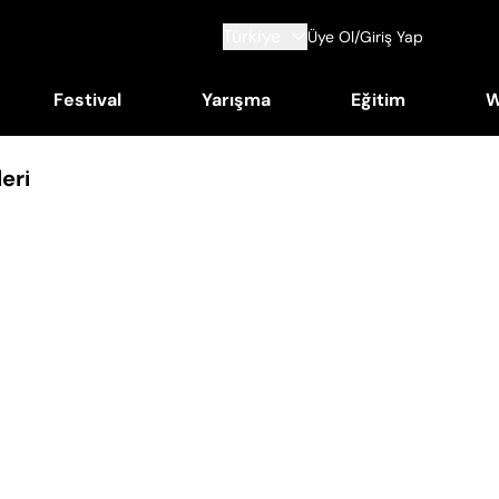
Türkiye
Üye Ol/Giriş Yap
Festival
Yarışma
Eğitim
W
eri