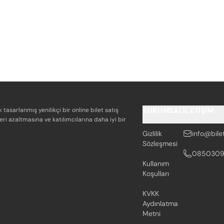
k tasarlanmış yenilikçi bir online bilet satış
KURUMSAL
İLETIŞIM
eri azaltmasına ve katılımcılarına daha iyi bir
Gizlilik
info@bile
Sözleşmesi
085030
Kullanım
Koşulları
KVKK
Aydınlatma
Metni