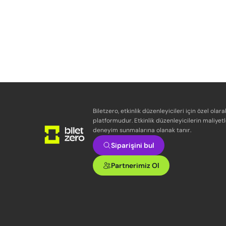
Biletzero, etkinlik düzenleyicileri için özel olara
platformudur. Etkinlik düzenleyicilerin maliyetl
deneyim sunmalarına olanak tanır.
Siparişini bul
Partnerimiz Ol