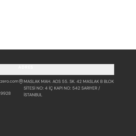
ADRES
tzero.com
MASLAK MAH. AOS 55. SK. 42 MASLAK B BLOK
SİTESİ NO: 4 İÇ KAPI NO: 542 SARIYER /
99928
İSTANBUL