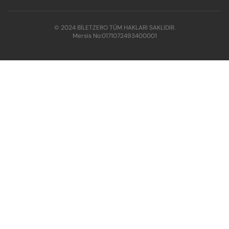
© 2024 BİLETZERO TÜM HAKLARI SAKLIDIR.
Mersis No:
0171072493400001