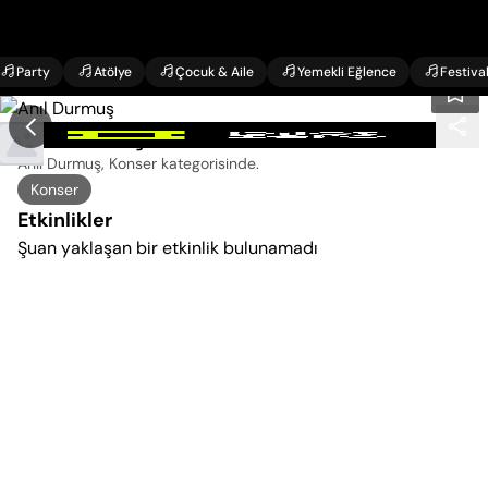
Party
Atölye
Çocuk & Aile
Yemekli Eğlence
Festiva
Anıl Durmuş Konseri
Anıl Durmuş, Konser kategorisinde
.
Konser
Etkinlikler
Şuan yaklaşan bir etkinlik bulunamadı