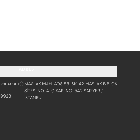
ADRES
tzero.com
MASLAK MAH. AOS 55. SK. 42 MASLAK B BLOK
SİTESİ NO: 4 İÇ KAPI NO: 542 SARIYER /
99928
İSTANBUL