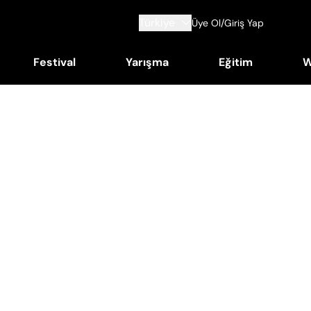
Türkiye
Üye Ol/Giriş Yap
Festival
Yarışma
Eğitim
W