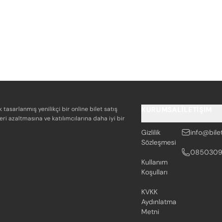
k tasarlanmış yenilikçi bir online bilet satış
KURUMSAL
İLETIŞIM
eri azaltmasına ve katılımcılarına daha iyi bir
Gizlilik
info@bile
Sözleşmesi
085030
Kullanım
Koşulları
KVKK
Aydınlatma
Metni