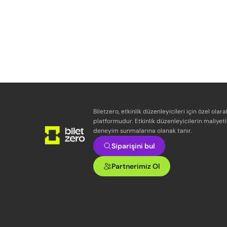
Biletzero, etkinlik düzenleyicileri için özel olara
platformudur. Etkinlik düzenleyicilerin maliyetl
deneyim sunmalarına olanak tanır.
Siparişini bul
Partnerimiz Ol