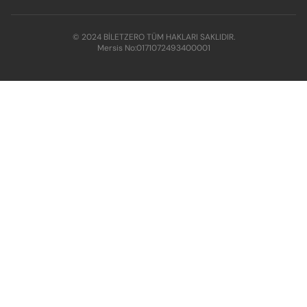
© 2024 BİLETZERO TÜM HAKLARI SAKLIDIR.
Mersis No:
0171072493400001