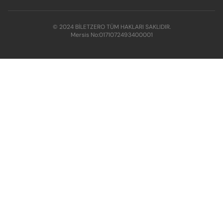
© 2024 BİLETZERO TÜM HAKLARI SAKLIDIR.
Mersis No:
0171072493400001