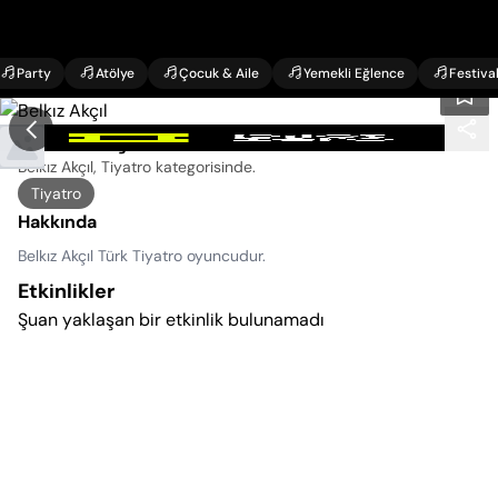
Party
Atölye
Çocuk & Aile
Yemekli Eğlence
Festiva
Belkız Akçıl Etkinlikleri
Belkız Akçıl, Tiyatro kategorisinde
.
Tiyatro
Hakkında
Belkız Akçıl Türk Tiyatro oyuncudur.
Etkinlikler
Şuan yaklaşan bir etkinlik bulunamadı