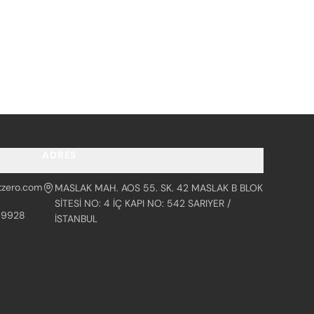
ADRES
tzero.com
MASLAK MAH. AOS 55. SK. 42 MASLAK B BLOK
SİTESİ NO: 4 İÇ KAPI NO: 542 SARIYER /
99928
İSTANBUL