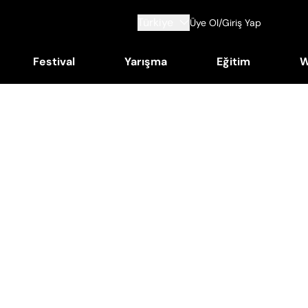
Türkiye
Üye Ol/Giriş Yap
Festival
Yarışma
Eğitim
W