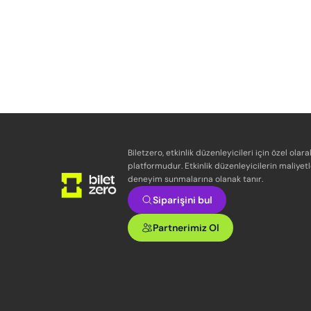
Biletzero, etkinlik düzenleyicileri için özel olara
platformudur. Etkinlik düzenleyicilerin maliyetl
deneyim sunmalarına olanak tanır.
Siparişini bul
Partnerimiz Ol