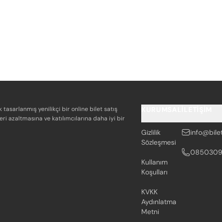
k tasarlanmış yenilikçi bir online bilet satış
KURUMSAL
İLETIŞIM
eri azaltmasına ve katılımcılarına daha iyi bir
Gizlilik
info@bile
Sözleşmesi
085030
Kullanım
Koşulları
KVKK
Aydınlatma
Metni