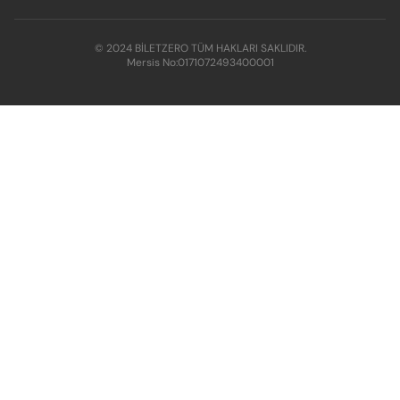
© 2024 BİLETZERO TÜM HAKLARI SAKLIDIR.
Mersis No:
0171072493400001