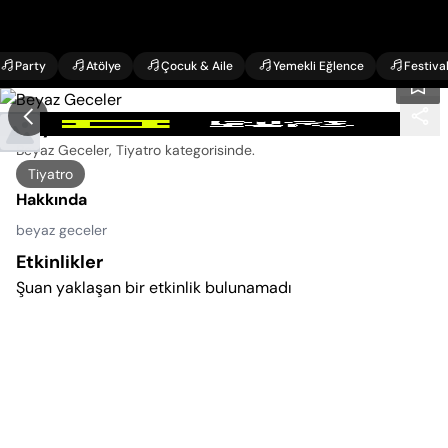
Party
Atölye
Çocuk & Aile
Yemekli Eğlence
Festiva
Beyaz Geceler Etkinlikleri
Beyaz Geceler, Tiyatro kategorisinde
.
Tiyatro
Hakkında
beyaz geceler
Etkinlikler
Şuan yaklaşan bir etkinlik bulunamadı